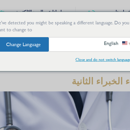
تصل بنا
راسلنا عبر البريد الإلكتروني
info@gemellimedicalcentre.ae
+971 56 666 
've detected you might be speaking a different language. Do you
nt to change to:
نبذة عن مركز جيميللي الطبي | التميز الأكاديمي الإيطالي في د
لطبي
جميع الأطباء
رؤى طبية | مركز الجميلي الطبي
English
Change Language
 3 دبي
الخدمات الصحية عن ب
Close and do not switch languag
لخبراء الثانية