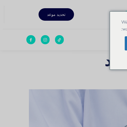
تحديد موعد
We
wa
بي
ُعد