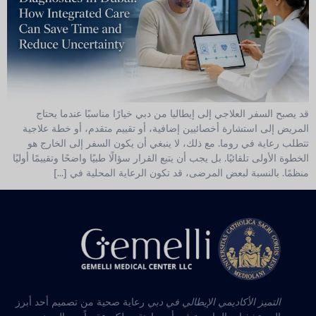
قد يصبح السفر العلاجي إلى إيطاليا من دبي خيارًا مناسبًا عندما يحتاج
المريض إلى استشارة أخصائيين إضافية، أو تقييم متقدم، أو خطة علاجية
تتطلب رعاية في روما. مع ذلك، لا ينبغي أن يكون السفر إلى الخارج هو
الخطوة الأولى تلقائيًا. بل يجب أن يتبع القرار سؤالًا طبيًا واضحًا وتقييمًا أوليًا
منظمًا. بالنسبة لبعض المرضى، قد تكون الرعاية المحلية في [...]
التميز الأكاديمي الإيطالي في دبي
رعاية صحية من تصميم أحد أبرز