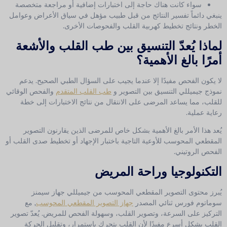
سواء كانت هناك حاجة إلى اختبارات إضافية أو مراجعة متخصصة
ينبغي دائماً تفسير النتائج من قبل طبيب مؤهل في سياق الأعراض وعوامل
الخطر ونتائج تخطيط كهربية القلب والفحوصات الأخرى.
لماذا يُعدّ التنسيق بين طب القلب والأشعة
أمرًا بالغ الأهمية؟
لا يكون الفحص مفيدًا إلا عندما يجيب على السؤال الطبي الصحيح. يدعم
نموذج جيميللي التنسيق بين التصوير و
طب القلب المتقدم
والفحص الوقائي
للقلب، مما يساعد المرضى على الانتقال من نتائج الاختبارات إلى خطة
رعاية عملية.
يُعد هذا الأمر بالغ الأهمية بشكل خاص للمرضى الذين يقارنون التصوير
المقطعي المحوسب للأوعية التاجية باختبار الإجهاد أو تخطيط صدى القلب أو
الفحص الروتيني.
التكنولوجيا وراحة المريض
يُبرز محتوى التصوير المقطعي المحوسب من جيميللي جهاز سيمنز
سوماتوم فورس ثنائي المصدر
جهاز التصوير المقطعي المحوسب
, مع
التركيز على السرعة، وتصوير القلب، وسهولة الفحص للمريض. يُعدّ تصوير
القلب بشكل أسرع مفيدًا لأن القلب يتحرك باستمرار، وتقليل الحركة