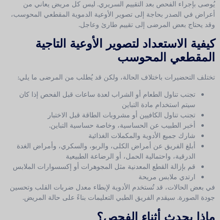
يُوصى بإجراء الفحص بعد التقييم السريري. ليس كل مريض يعاني من
أعراض في الصدر بحاجة إلى تصوير الأوعية الدموية المقطعي المحوسب،
وقد يحتاج بعض المرضى إلى تقييم طارئ وعاجل.
كيفية الاستعداد لتصوير الأوعية التاجية
المقطعي المحوسب
تختلف التحضيرات باختلاف الحالة، ولكن قد يُطلب من المرضى ما يلي:
تجنب تناول الطعام أو الشراب لعدة ساعات قبل الفحص إذا كان
سيتم استخدام مادة التباين
تجنب تناول الكافيين أو مشروبات الطاقة قبل الاختبار
أخبر الطبيب عن الحساسية، وخاصة حساسية التباين.
شارك جميع الأدوية والمكملات الغذائية
أبلغ الفريق عن أمراض الكلى، والربو، والسكري، وأمراض الغدة
الدرقية، واحتمالية الحمل، أو الرضاعة الطبيعية
قم بإزالة القطع المعدنية مثل المجوهرات أو إكسسوارات الملابس
ارتدي ملابس مريحة
في بعض الحالات، قد تُستخدم الأدوية لإبطاء معدل ضربات القلب وتحسين
جودة الصورة. سيقدم الفريق الطبي التعليمات بناءً على حالة المريض.
ماذا يحدث أثناء الفحص؟