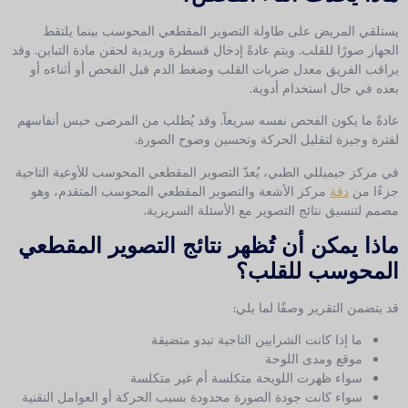
يستلقي المريض على طاولة التصوير المقطعي المحوسب بينما يلتقط
الجهاز صورًا للقلب. ويتم عادةً إدخال قسطرة وريدية لحقن مادة التباين. وقد
يراقب الفريق معدل ضربات القلب وضغط الدم قبل الفحص أو أثناءه أو
بعده في حال استخدام أدوية.
عادةً ما يكون الفحص نفسه سريعاً. وقد يُطلب من المرضى حبس أنفاسهم
لفترة وجيزة لتقليل الحركة وتحسين وضوح الصورة.
في مركز جيميللي الطبي، يُعدّ التصوير المقطعي المحوسب للأوعية التاجية
جزءًا من
دقة
مركز الأشعة والتصوير المقطعي المحوسب المتقدم، وهو
مصمم لتنسيق نتائج التصوير مع الأسئلة السريرية.
ماذا يمكن أن تُظهر نتائج التصوير المقطعي
المحوسب للقلب؟
قد يتضمن التقرير وصفًا لما يلي:
ما إذا كانت الشرايين التاجية تبدو متضيقة
موقع ومدى اللوحة
سواء ظهرت اللويحة متكلسة أم غير متكلسة
سواء كانت جودة الصورة محدودة بسبب الحركة أو العوامل التقنية