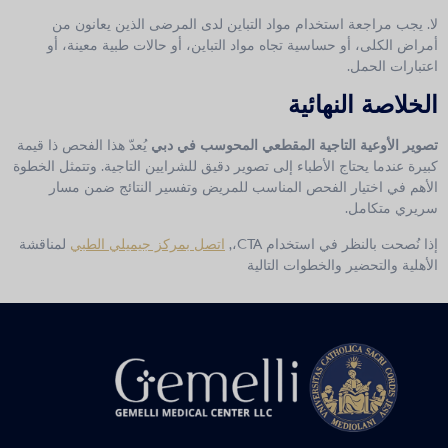
لا. يجب مراجعة استخدام مواد التباين لدى المرضى الذين يعانون من
أمراض الكلى، أو حساسية تجاه مواد التباين، أو حالات طبية معينة، أو
اعتبارات الحمل.
الخلاصة النهائية
تصوير الأوعية التاجية المقطعي المحوسب في دبي
يُعدّ هذا الفحص ذا قيمة
كبيرة عندما يحتاج الأطباء إلى تصوير دقيق للشرايين التاجية. وتتمثل الخطوة
الأهم في اختيار الفحص المناسب للمريض وتفسير النتائج ضمن مسار
سريري متكامل.
إذا نُصحت بالنظر في استخدام CTA،,
اتصل بمركز جيميلي الطبي
لمناقشة
الأهلية والتحضير والخطوات التالية